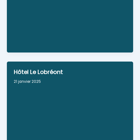
(50 personnes) Pizzas artisanales et plats - sur
place ou à emporter
Site Web
Personne référente : Sarl prieur (Le Priano)
Horaires : Du mercredi au dimanche de 11h à
14h30 et de 18h à 23h00
Hôtel Le Lobréont
21 janvier 2025