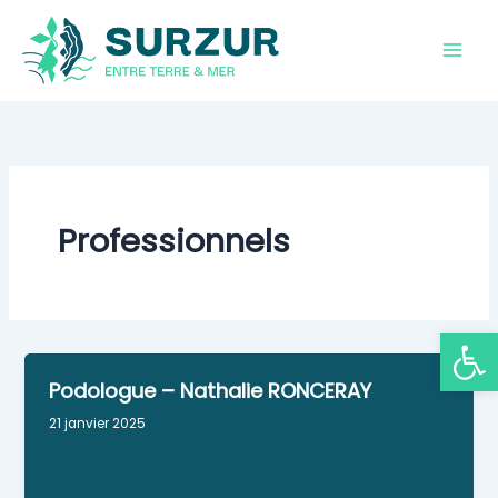
Aller
au
contenu
Professionnels
Ouvrir la
Podologue – Nathalie RONCERAY
21 janvier 2025