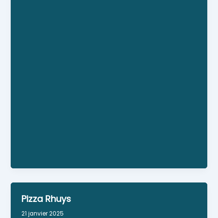
Restaurant - Bar- Tabac- PMU Le Lobréont
Formule du midi Menus Carte 2 salles + terrasse
Wifi; jardin; parking
Personne référente : Thierry Pelaud
Horaires : ouvert toute l'année le midi du lundi au
vendredi de septembre à juin + le samedi midi en
juillet et août plats à emporter
Pizza Rhuys
21 janvier 2025