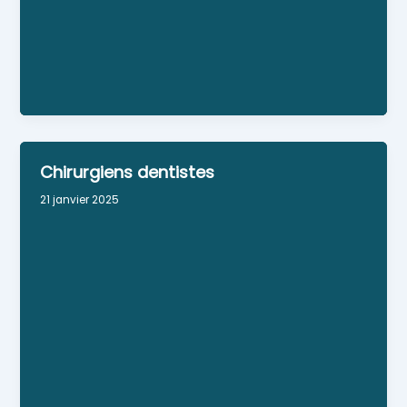
Site Web
Personne référente : Frédéric et Fabienne DURAND
Horaires : du lundi au vendredi : 9h-12h30 et de
14h30-19h30 le samedi : 9h-12h30
Chirurgiens dentistes
21 janvier 2025