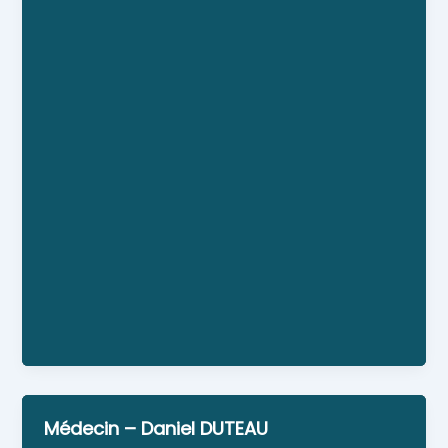
Docteur DEPARDIEU Sophie, Docteur DURET Emeric,
Docteur LE HEBEL François, Docteur SEDANO Julie
Horaires : Horaires du secrétariat du cabinet
dentaire : Du lundi au jeudi : 9h à 12h30 et 14h à
17h. Vendredi : 9h à 12h30 Les dimanches et jours
fériés, un service de garde est assuré entre 9h et
12h. Pour connaître le dentiste de garde,
composez le 15 à partir de 9h.
Médecin – Daniel DUTEAU