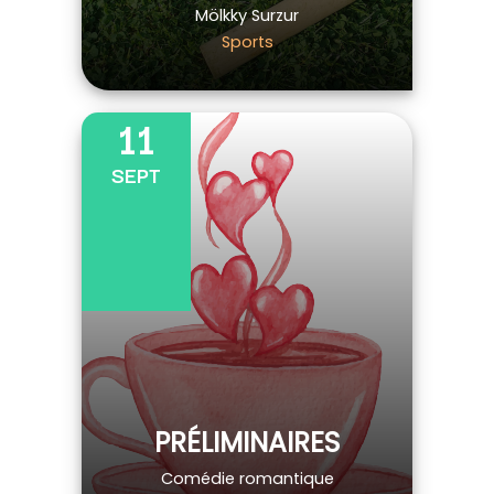
Mölkky Surzur
Sports
11
SEPT
PRÉLIMINAIRES
Comédie romantique