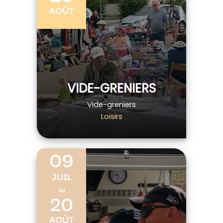
AOÛT
VIDE-GRENIERS
Vide-greniers
Loisirs
09
JUIL
au
20
AOÛT