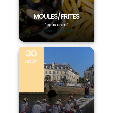
MOULES/FRITES
Repas animé
Soirées festives
30
AOÛT