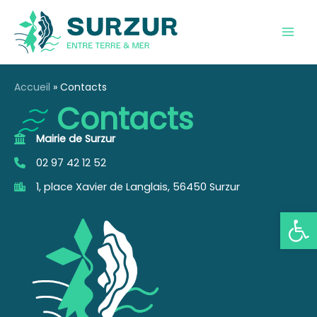
Aller
au
contenu
Accueil
Contacts
Contacts
Mairie de Surzur
02 97 42 12 52
1, place Xavier de Langlais, 56450 Surzur
Ouvrir la