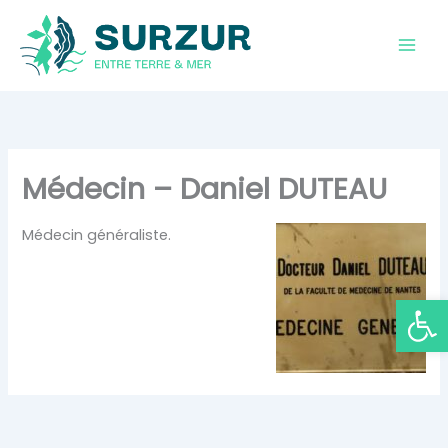
Aller
au
contenu
Médecin – Daniel DUTEAU
Médecin généraliste.
Ouvrir la