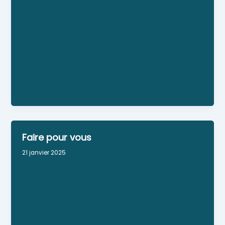
Aménager-Rénover-Isoler. Agréé RGE, isolation
thermique, acoustique, doublage de mur, cloison
sèche, plafond, aménagement de salle de bain,
cuisine, carrelage, faïence
Faire pour vous
21 janvier 2025