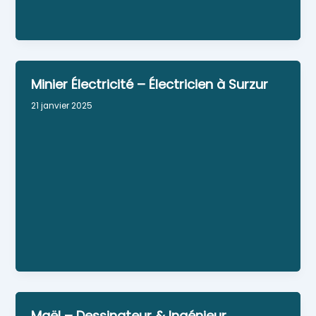
Personne référente : Vincent MENARD
Minier Électricité – Électricien à Surzur
21 janvier 2025
Tous travaux d’électricité, réparation de
luminaires. Quels que soient vos besoins en
travaux d'électricité, Minier Électricité saura vous
répondre avec rapidité et professionnalisme.
Commencez par consulter le site internet de
l'artisan pour en savoir plus.
Site Web
Personne référente : Julien Minier
Maël – Dessinateur & Ingénieur