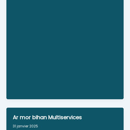
L’entreprise SAVARY LEFEVRE, bien connue des
habitants de Surzur, évolue et devient désormais
VERITYS. Ce changement de direction marque un
nouveau départ avec l’ambition de poursuivre
les activités historiques de plomberie, électricité,
dépannage et rénovation de salle de bains. Les
services restent en place, avec la même
proximité et le souci d’être encore plus efficaces.
L’équipe s’est étoffée pour encore mieux
répondre à vos besoins avec professionnalisme
et simplicité.
Ar mor bihan Multiservices
31 janvier 2025