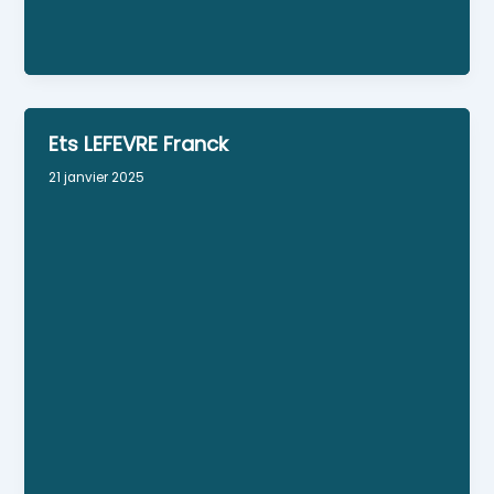
Cloisons sèches Peinture intérieure - extérieure
Personne référente : Frédéric MADEC
Ets LEFEVRE Franck
21 janvier 2025