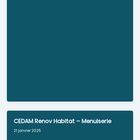
l’entreprise Ar Mor Bihan multiservices. Fort de
son expérience dans la réalisation de petits
travaux, il souhaite devenir l’homme d’entretien
de votre maison. Il intervient dans les domaines
suivants : dépannage plomberie, petit travaux,
entretien paysager, nettoyage de chantier et
entretien des bâtiments, conciergerie
intendance. Il est inscrit à une coopérative accès
SAP ce qui vous permet de bénéficier d’un crédit
d’impôt de 50% hors plomberie.
Numéro Siret : 927-986-133-00019
Personne référente : Nicolas ROSTRENNE
Horaires : De 8h à 22h
CEDAM Renov Habitat – Menuiserie
21 janvier 2025