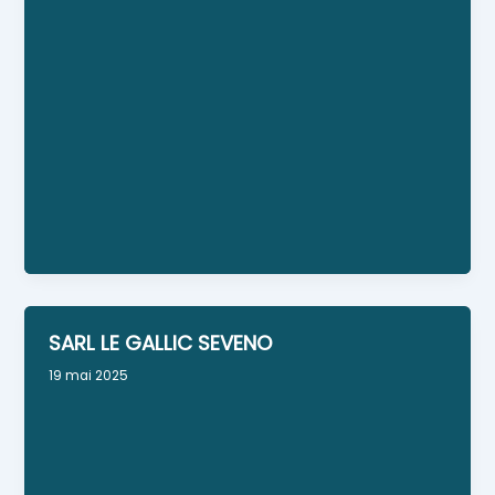
Numéro Siret : 99096147600019
Personne référente : LEBOURGEOIS CHRISTOPHE
Horaires : LUNDI: 8h00-19h00 MARDI: 8h00-19h00
MERCREDI: 8H00-19H00 JEUDI: 8H00-19H00
VENDREDI: 8H00-19H00 SAMEDI: 8H00-19H00
DIMANCHE: FERME
Facebook :
https://www.facebook.com/profile.php?
id=61579260124747
SARL LE GALLIC SEVENO
19 mai 2025
Maçonnerie neuf et rénovation
Lieu : Surzur
Numéro Siret : 50138723700024
Personne référente : Yann LE GALLIC