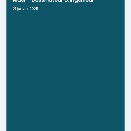
21 janvier 2025
Je propose mes service en conception et dessin
de vos projets de construction : - Maison,