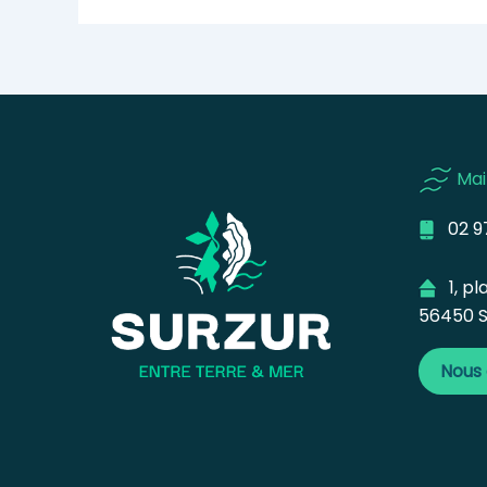
Mai
02 97
1, pla
56450 S
Nous