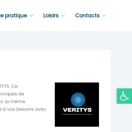
ie pratique
Loisirs
Contacts
ITYS. Ce
Ouvrir la
toriques de
vec la même
re à vos besoins avec