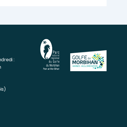
dredi :
h
is)