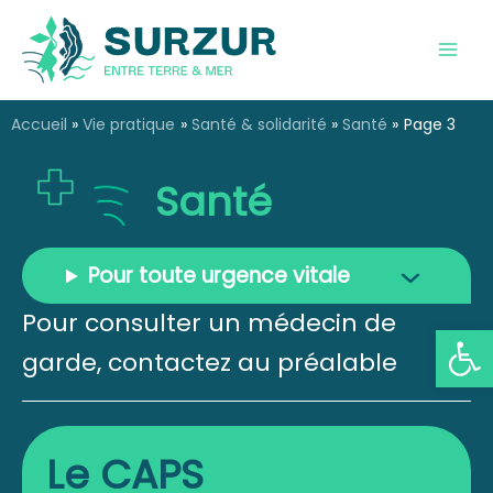
Aller
au
contenu
Accueil
Vie pratique
Santé & solidarité
Santé
Page 3
Santé
Pour toute urgence vitale
Pour consulter un médecin de
Ouvrir la
garde, contactez au préalable
Le CAPS