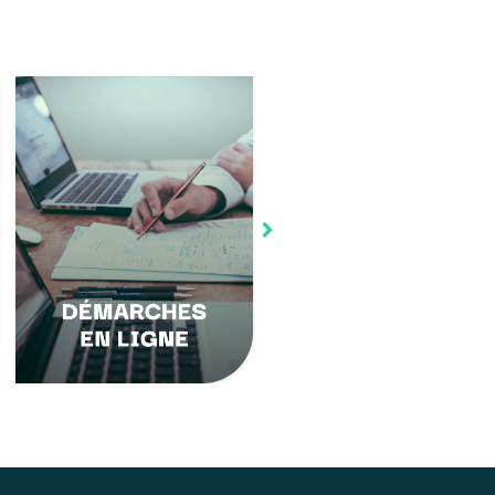
Dois-je faire une
Enquête publique sur
demande d’autorisation
différents projets de la
pour les travaux que je
commune – consultatio
prévois chez moi ? Nous
des conclusions.
vous mettons…