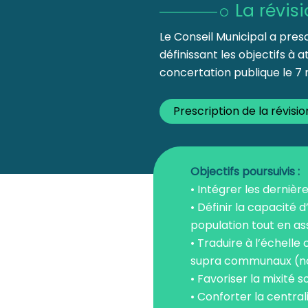
La révis
Le Conseil Municipal a presc
définissant les objectifs à 
concertation publique le 7 
Prescription de la révisi
Objectifs poursuivis :
• Intégrer les dernièr
• Définir la capacité d
population tout en ass
• Traduire à l’échell
supra communaux (not
• Favoriser la mixité s
• Conforter la centrali