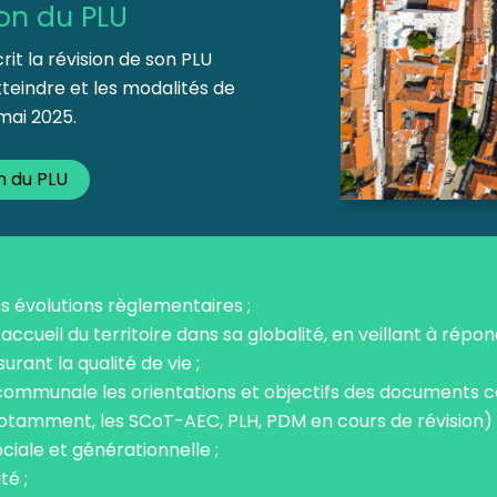
ion du PLU
rit la révision de son PLU
atteindre et les modalités de
mai 2025.
on du PLU
es évolutions règlementaires ;
’accueil du territoire dans sa globalité, en veillant à répo
urant la qualité de vie ;
e communale les orientations et objectifs des documents
amment, les SCoT-AEC, PLH, PDM en cours de révision) 
ociale et générationnelle ;
té ;