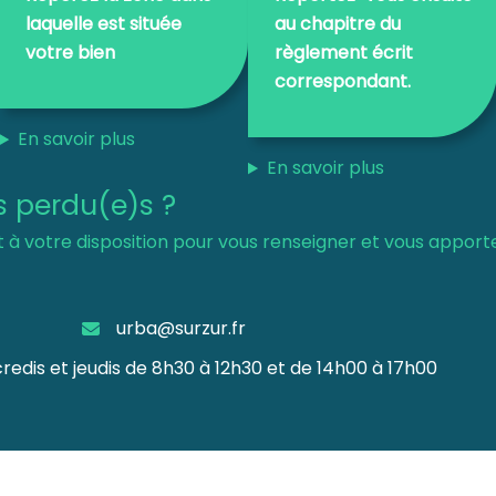
laquelle est située
au chapitre du
votre bien
règlement écrit
correspondant.
En savoir plus
En savoir plus
s perdu(e)s ?
t à votre disposition pour vous renseigner et vous apporte
urba@surzur.fr
rcredis et jeudis de 8h30 à 12h30 et de 14h00 à 17h00