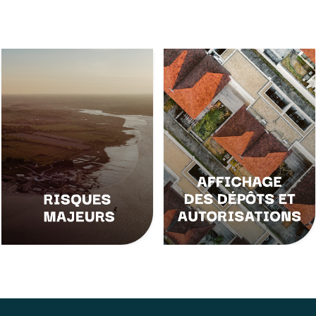
Les risques majeurs se
Depuis le 1er septembre
définissent comme la «
2022, la liste des dépôts
possibilité d’un
et autorisations délivrées
événement d’origine
au titre de l’urbanisme
naturelle ou…
ne sont plus affichées…