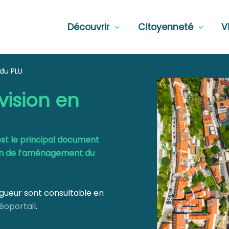
Découvrir
Citoyenneté
V
 du PLU
vision en
est le principal document
ion de l’aménagement du
gueur sont consultable en
éoportail
.