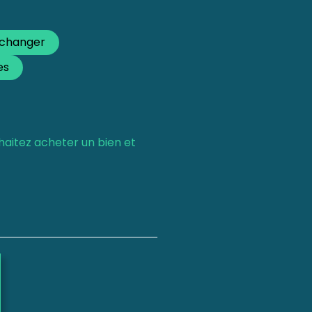
 changer
es
haitez acheter un bien et