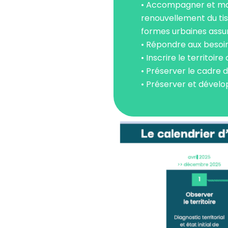
• Accompagner et mai
renouvellement du tis
formes urbaines assu
• Répondre aux besoin
• Inscrire le territoi
• Préserver le cadre d
• Préserver et dévelop