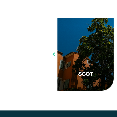
Le cadastre peut être
Un SCOT (Schéma de
consulté pour connaître
Cohérence Territoriale)
la situation d’un terrain,
est un document
le nom du propriétaire
d’urbanisme mis en
ou sa superficie par…
place à l’échelle d’un…