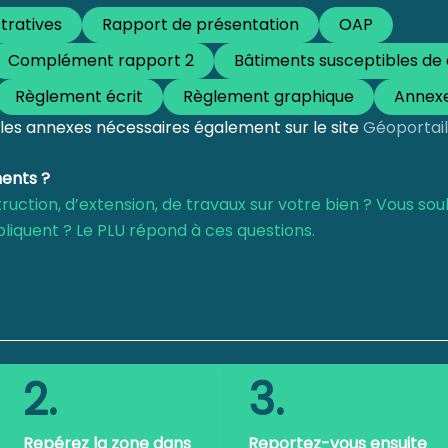
tratives
Rapport de présentation
OAP
Complément rapport 2
Bâtiments susceptibles de
Règlement écrit
Règlement graphique
Annex
les annexes nécessaires également sur le site
Géoportail
ents ?
ruction, d’extension, de travaux sur votre bien ? Vous sou
pliquent ? Le PLU répond à ces questions.
2.
3.
Repérez la zone dans
Reportez-vous ensuite