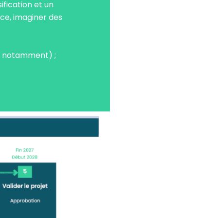
fication et un
ace, imaginer des
es notamment) ;