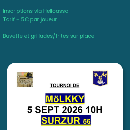
Inscriptions via Helloasso
Tarif – 5€ par joueur
Buvette et grillades/frites sur place