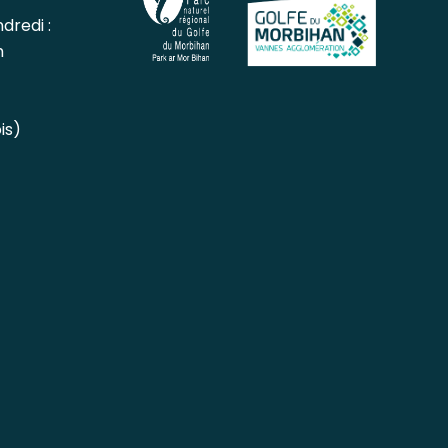
dredi :
h
is)