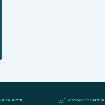
rie de Surzur
Horaires d'ouverture