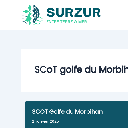
Aller
au
contenu
SCoT golfe du Morbi
SCOT Golfe du Morbihan
21 janvier 2025