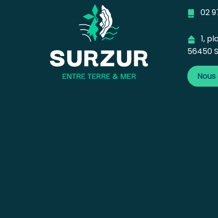
02 97
1, pla
56450 S
Nous