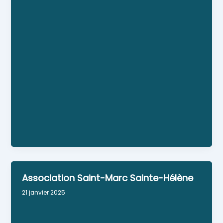
grillades le soir. Promouvoir la mise en valeur de
la chapelle Sainte Anne Grapon et prendre
toutes les initiatives susceptibles de recueillir les
fonds nécessaires qui seront utilisés en liaison
avec les autorités responsables de la chapelle.
L’Association veillera particulièrement au
maintien du pardon de Sainte Grapon dans la
tradition et à son organisation annuelle qui se
déroule l’avant dernier dimanche de juillet de
chaque année.
Personne référente : Jean-Claude MAILLARD
Association Saint-Marc Sainte-Hélène
21 janvier 2025