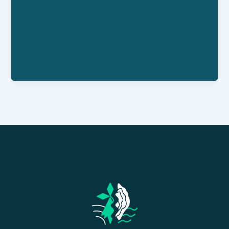
Numéro RNA : W563012033
Personne référente : Josiane Chéron
Horaires : Les chapelles sont ouvertes au public :
La chapelle Sainte-Hélène : ouverte toute l'année
La chapelle Saint-Marc : ouverte entre mars et
octobre