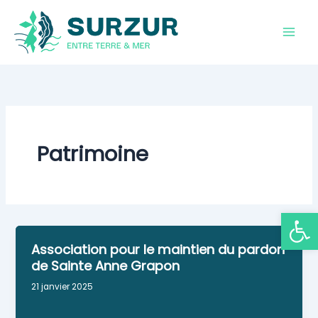
Aller
au
contenu
Patrimoine
Ouvrir la
Association pour le maintien du pardon
de Sainte Anne Grapon
21 janvier 2025