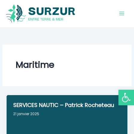
Aller
au
contenu
Maritime
Ouvrir la
SERVICES NAUTIC – Patrick Rocheteau
21 janvier 2025