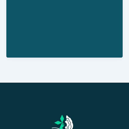
clientèle.
Numéro Siret : 838-832-798-00014
Personne référente : Patrick Rocheteau
Horaires : Ouverture toute l'année de 8H00 à
19H00
Facebook : /people/Services-
Nautic/100076135669909/