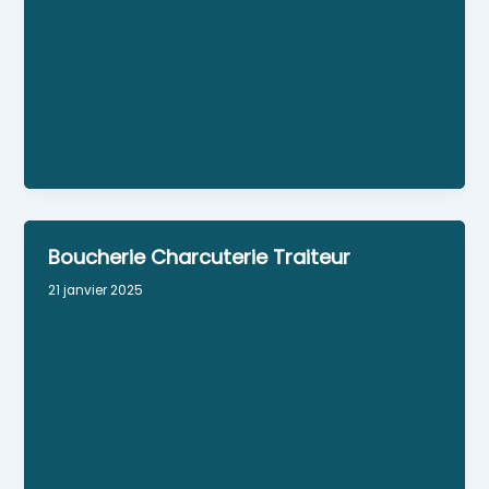
tradition label rouge) Viennoiserie Sandwicherie
Fabrication artisanale
Personne référente : Frédéric et Anne Lise Evanno
Horaires : lundi, mercredi, jeudi, vendredi, samedi :
6h30 - 13h45 et de 15h45-19h30 dimanche : 6h-
13h
Boucherie Charcuterie Traiteur
21 janvier 2025