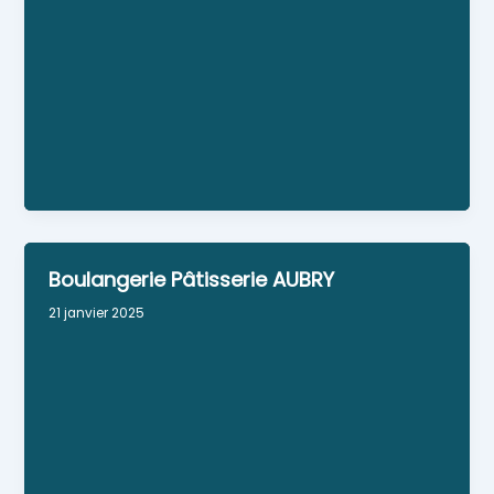
Cave - BAR Bières artisanales issues de
l'agriculture biologique Bouteilles et location de
tireuses Vins- Bières- Alcools Tisanes & infusions
artisanales
Personne référente : Stéphane PEDRONO
Horaires : Jeudi : 15h30-20h (fermé janvier et
février) vendredi : 10h-13h et de 15h30-20h
Boulangerie Pâtisserie AUBRY
21 janvier 2025