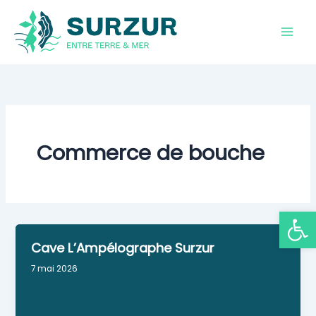
Aller
au
contenu
Commerce de bouche
Ouvrir la
Cave L’Ampélographe Surzur
7 mai 2026