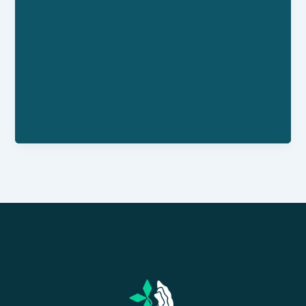
Site Web
Numéro Siret : 884-167-875-00027
Personne référente : Fanny MOULIN
Horaires : Lundi = 14h-19h00 Mardi, Mercredi,
Vendredi = 10h-12h30 / 14h-19h Samedi = 0h-
12h30 / 14h-18h Fermé Lundi matin, Jeudi et
Dimanche toute la journée
Facebook : lodysseeduvrac