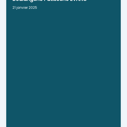
21 janvier 2025
Boulangerie et pâtisserie de fabrication
artisanale. Spécialité : la bagatelle (baguette