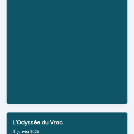
Un Intermarché (superalimentaire) est installé
dans zone du Lobréont, le long de la D20
(Muzillac-Sarzeau). Rayon poissonnerie
traditionnelle Rayon boucherie traditionnelle
Rayon charcuterie traditionnelle Rayon presse
Point-relais Clés minute Gaz et Station - service
Photomaton et développement photo Drive
Site Web
Numéro Siret : 499-573-665-00019
Personne référente : Blandin Audrey
Horaires : du lundi au Samedi : 9h-19h30
dimanche : 9h-12h30 juillet et août : ouverture en
continu
L’Odyssée du Vrac
21 janvier 2025