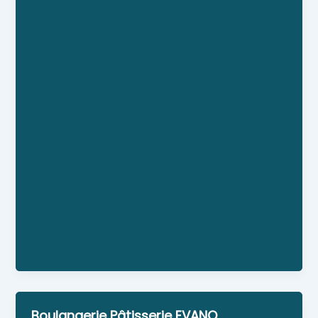
Boulangerie artisanale Annie et Jérôme. Farine
"bretonne" Pains spéciaux Viennoiserie Pâtisserie
Spécialités salées (sandwichs, quiches etc)
Personne référente : Annie et Jérôme AUBRY
Horaires : du mardi au samedi : 7h-13h et de 15h-
19h30 dimanche : 7h-13h fermé le lundi
Boulangerie Pâtisserie EVANO