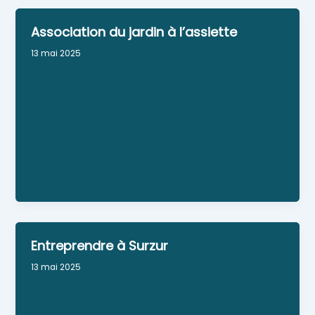
Association du jardin à l’assiette
13 mai 2025
Jardinage et cultures potagères
Lieu : LE LOBREON ALLEE DE L ILE DE GAVRINIS 56450
Surzur
Numéro Siret : 94179300200010
Numéro RNA : W563014985
Personne référente : Mr Voisin Christophe
Autres contacts : Mr Douchy René
Entreprendre à Surzur
13 mai 2025