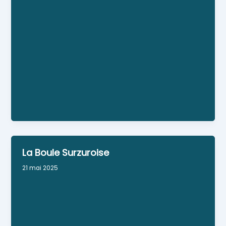
cours de qi gong
Lieu : salle jaune de l'école Victor Hugo, rue des
Sports, Surzur
Personne référente : Catherine Cohin, présidente
de l'association
Horaires : le mercredi : 1er cours de 17h45 à 18h45
; 2e cours de 19 à 20 h
La Boule Surzuroise
21 mai 2025
Concours de boules
Lieu : Boulodrome
Numéro RNA : W563005069
Personne référente : LE BRECH Joël (Président)