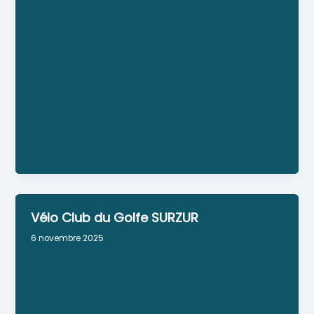
journées balades sont réalisées en partenariat
avec les équipes pluridisciplinaires des foyers et
centres souhaitant en faire profiter leurs
résidents. Cela afin de garantir un moment de
pur plaisir pour ces personnes trop souvent
mises au ban des ces activités sommes toutes
accessibles à tous.
Lieu : 21 b rue de la fontaine
Personne référente : Élodie et Thierry Joubert
Vélo Club du Golfe SURZUR
6 novembre 2025