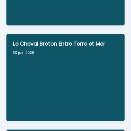
les catégories Access 1-2-3 et 4.
Numéro RNA : W563015638
Personne référente : Président: Fabrice AUDIC
Le Cheval Breton Entre Terre et Mer
30 juin 2025
Association pour promouvoir la race du Cheval
Breton
Numéro Siret : 931644090 00010
Numéro RNA : W563002882
Personne référente : André DAVID
Autres contacts : Sylvie KERVICHE - Secretaire
Fabienne LE GARNEC - Tresorière
Facebook : Le Cheval Breton entre Terre et Mer