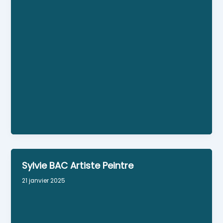
Elle est sculpteur et enseignante en arts
plastiques à Orléans, diplômée de l'Ecole d'art de
Bruxelles. L'été, elle retrouve son atelier de Ty-
Losquet sur la route de Port-Groix.
Sylvie BAC Artiste Peintre
21 janvier 2025