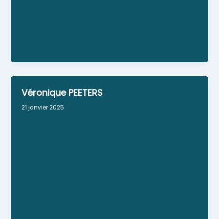
Artiste peintre décorateur. Mitte Froment est
connue pour son art du trompe-l’œil. Elle habille
vitrines et intérieurs sur commande.
Véronique PEETERS
21 janvier 2025