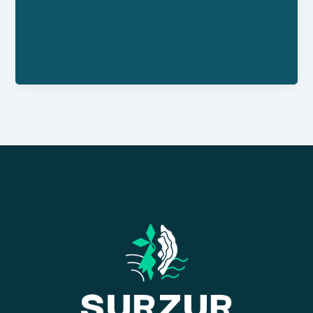
Numéro Siret : 512-122-037-00033
Personne référente : Sylvie Bac
Horaires : Sur rendez-vous
Facebook : KarminaMiaShop