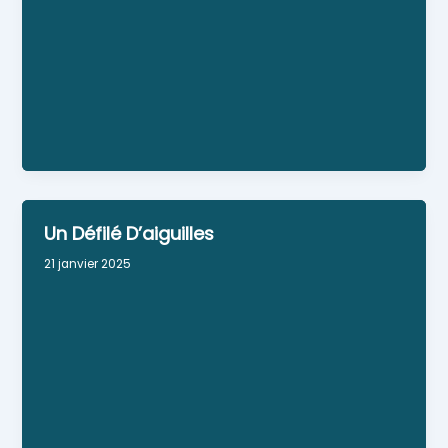
BAC est la peintre de la lumière et des émotions.
Site Web
Numéro Siret : 512-122-037-00033
Personne référente : Sylvie Bac
Horaires : Sur rendez-vous
Facebook : KarminaMiaShop
Un Défilé D’aiguilles
21 janvier 2025