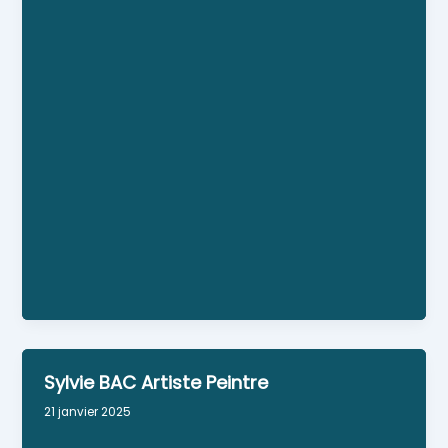
anniversaire, plaisir d'offrir... J'ai fait de cette
boutique mon univers, mêlant fleurs coupées,
plantes vertes et fleuries, objets décoratifs, le
tout dans une ambiance chaleureuse où les
matières naturelles partagent les effluves
sucrées de ces demoiselles fleuries.
Site Web
Numéro Siret : 792-335-580-00017
Personne référente : Anne-Laure TELLIER
Horaires : Du mardi au samedi de 9h-12h30 et de
15h-19h dimanche et jours fériés : de 9h-12h30
Facebook : lullaby.fleuristeSurzur
Sylvie BAC Artiste Peintre
21 janvier 2025