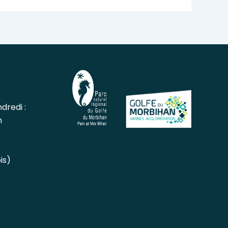
dredi :
h
is)