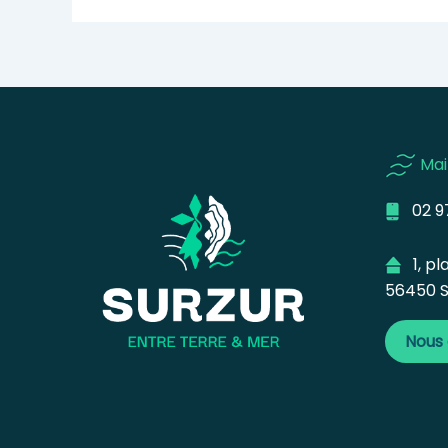
Mai
02 97
1, pla
56450 S
Nous