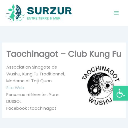
Aller
au
contenu
Taochinagot – Club Kung Fu
Association Sinagote de
Wushu, Kung Fu Traditionnel,
Moderne et Taiji Quan
Ouvrir la
Site Web
Personne référente : Yann
DUSSOL
Facebook : taochinagot