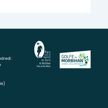
dredi :
h
is)