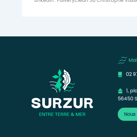
LinkedIn : Pulveryclean 56 Christophe Vass
Mai
02 97
1, pla
56450 S
Nous