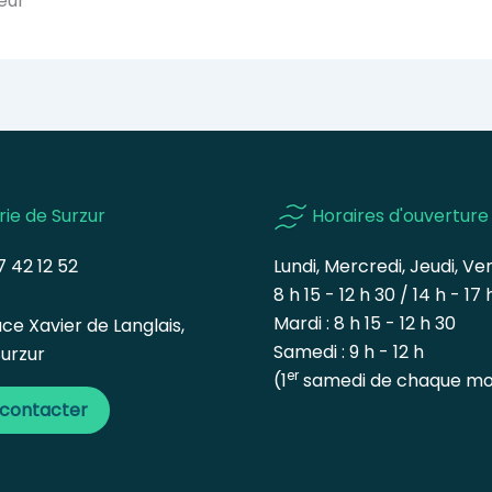
eur
rie de Surzur
Horaires d'ouverture
 42 12 52
Lundi, Mercredi, Jeudi, Ven
8 h 15 - 12 h 30 / 14 h - 17 
Mardi : 8 h 15 - 12 h 30
ce Xavier de Langlais,
Samedi : 9 h - 12 h
urzur
er
(1
samedi de chaque mo
 contacter