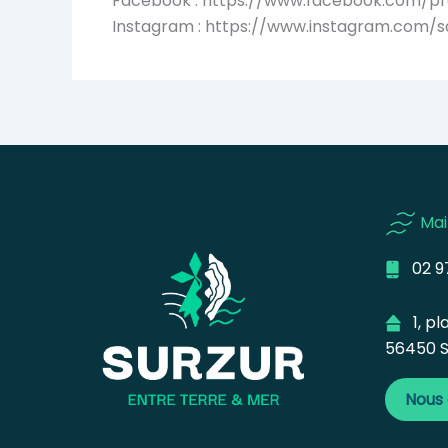
Facebook : https://www.facebook.com/pr
Instagram : https://www.instagram.com/
Mai
02 97
1, pla
56450 S
Nous