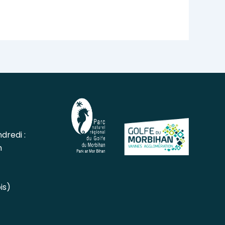
dredi :
h
is)