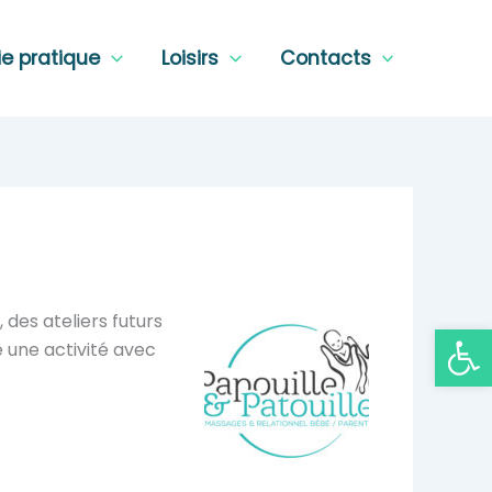
ie pratique
Loisirs
Contacts
des ateliers futurs
Ouvrir la
e une activité avec