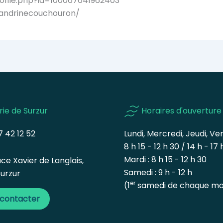
ofile.php?id=100067641962403
sandrinecouchouron/
rie de Surzur
Horaires d'ouverture
 42 12 52
Lundi, Mercredi, Jeudi, Ven
8 h 15 - 12 h 30 / 14 h - 17 
Mardi : 8 h 15 - 12 h 30
ce Xavier de Langlais,
Samedi : 9 h - 12 h
urzur
er
(1
samedi de chaque mo
 contacter