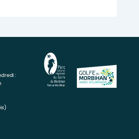
dredi :
h
is)