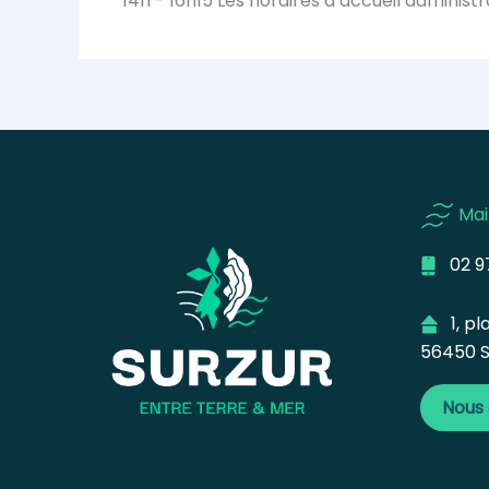
14h - 16h15 Les horaires d’accueil administr
Mai
02 97
1, pla
56450 S
Nous