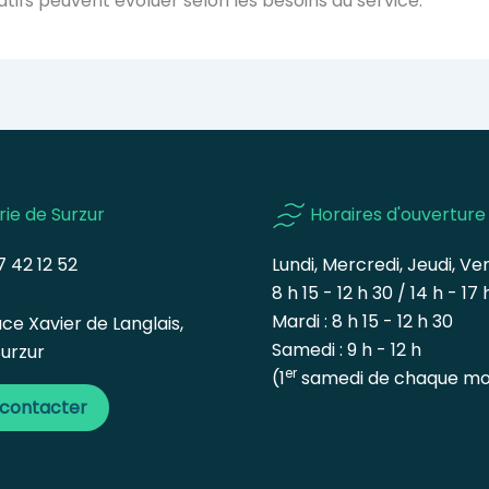
atifs peuvent évoluer selon les besoins du service.
rie de Surzur
Horaires d'ouverture
 42 12 52
Lundi, Mercredi, Jeudi, Ven
8 h 15 - 12 h 30 / 14 h - 17 
Mardi : 8 h 15 - 12 h 30
ce Xavier de Langlais,
Samedi : 9 h - 12 h
urzur
er
(1
samedi de chaque mo
 contacter