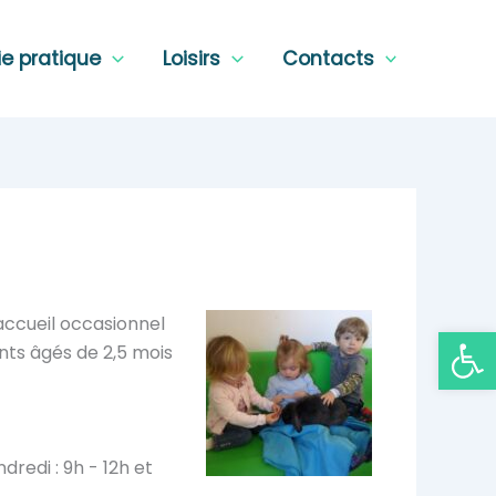
ie pratique
Loisirs
Contacts
 accueil occasionnel
Ouvrir la
ants âgés de 2,5 mois
ndredi : 9h - 12h et