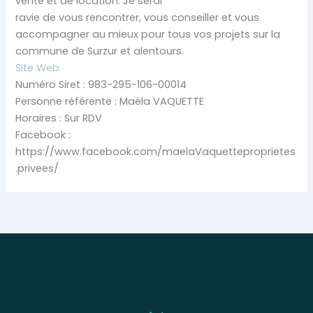
vente et de location. Je serai
ravie de vous rencontrer, vous conseiller et vous
accompagner au mieux pour tous vos projets sur la
commune de Surzur et alentours.
Site Web
Numéro Siret : 983-295-106-00014
Personne référente : Maëla VAQUETTE
Horaires : Sur RDV
Facebook :
https://www.facebook.com/maelaVaquetteproprietes
.privees/