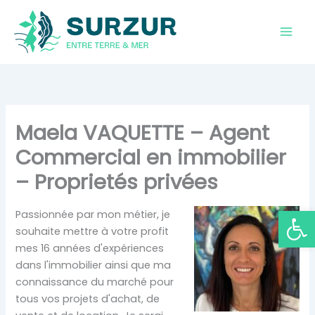
Aller
au
contenu
Maela VAQUETTE – Agent
Commercial en immobilier
– Proprietés privées
Ouvrir la
Passionnée par mon métier, je
souhaite mettre à votre profit
mes 16 années d'expériences
dans l'immobilier ainsi que ma
connaissance du marché pour
tous vos projets d'achat, de