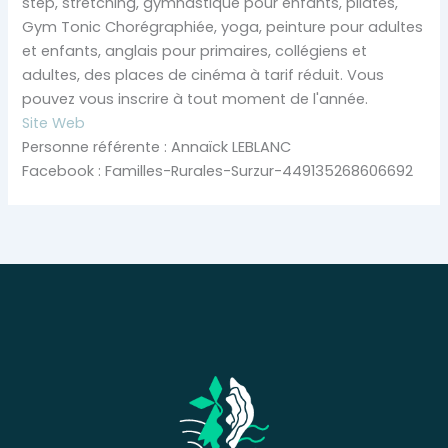
step, stretching, gymnastique pour enfants, pilates,
Gym Tonic Chorégraphiée, yoga, peinture pour adultes
et enfants, anglais pour primaires, collégiens et
adultes, des places de cinéma à tarif réduit. Vous
pouvez vous inscrire à tout moment de l'année.
Site Web
Personne référente : Annaïck LEBLANC
Facebook : Familles-Rurales-Surzur-449135268606692