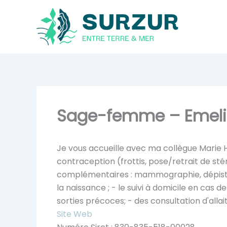
Aller
au
contenu
Sage-femme – Emeli
Je vous accueille avec ma collègue Marie 
contraception (frottis, pose/retrait de stér
complémentaires : mammographie, dépistag
la naissance ; - le suivi à domicile en cas d
sorties précoces; - des consultation d'alla
Site Web