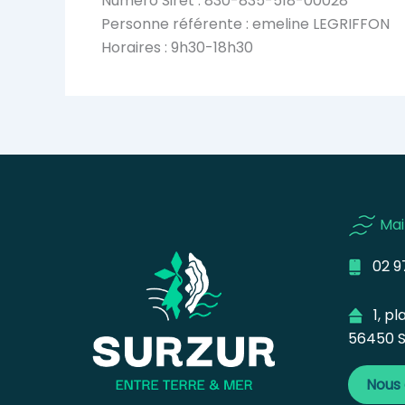
Numéro Siret : 830-835-518-00028
Personne référente : emeline LEGRIFFON
Horaires : 9h30-18h30
Mai
02 97
1, pla
56450 S
Nous