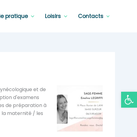
ie pratique
Loisirs
Contacts
gynécologique et de
Ouvrir la
ription d'examens
es de préparation à
e la maternité / les