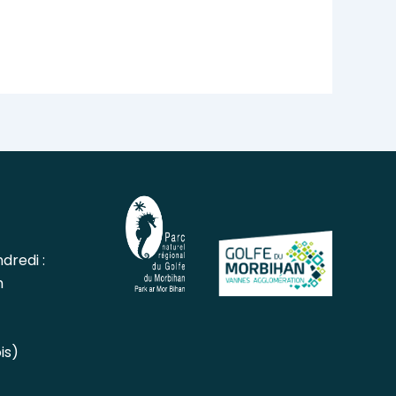
dredi :
h
is)