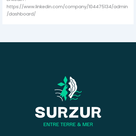
https://www.linkedin.com/company/104475134/admin
/dashboard/