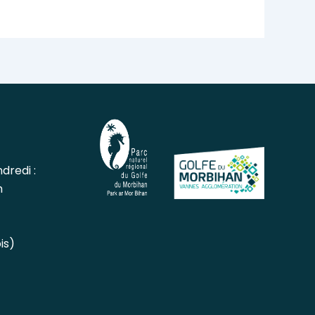
dredi :
h
is)