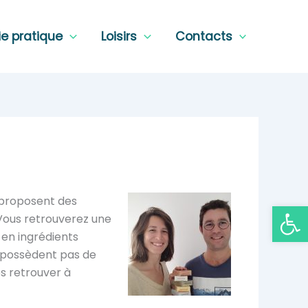
ie pratique
Loisirs
Contacts
r proposent des
Ouvrir la
 Vous retrouverez une
 en ingrédients
ne possèdent pas de
es retrouver à