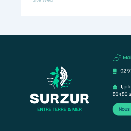
Site Web
Mai
02 97
1, pla
56450 S
Nous