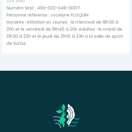
Site Web
Numéro Siret : 493-023-048-00017
Personne référente : Jocelyne PLOQUIN
Horaires : Initiation et Jeunes : le mercredi de 18h30 à
20h et le vendredi de 18h45 à 20h Adultes : le mardi de
21h30 à 23h et le jeudi de 21h15 à 23h a la salle de sport
de Surzur