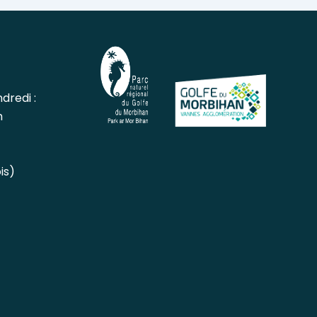
dredi :
h
is)