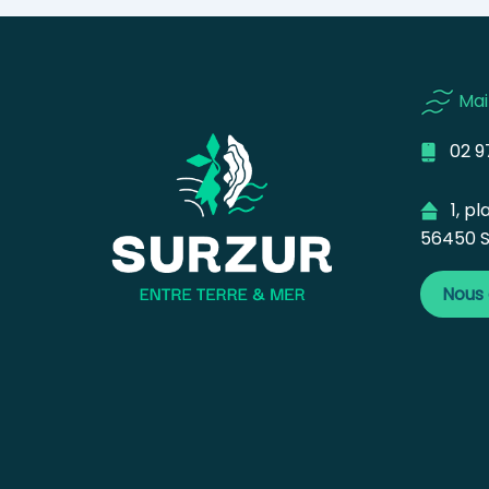
Mai
02 97
1, pla
56450 S
Nous