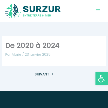
Aller
au
contenu
De 2020 à 2024
Par
Marie
/
23 janvier 2025
Ouvrir la
SUIVANT