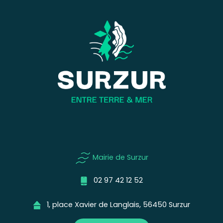
Mairie de Surzur
02 97 42 12 52
1, place Xavier de Langlais, 56450 Surzur