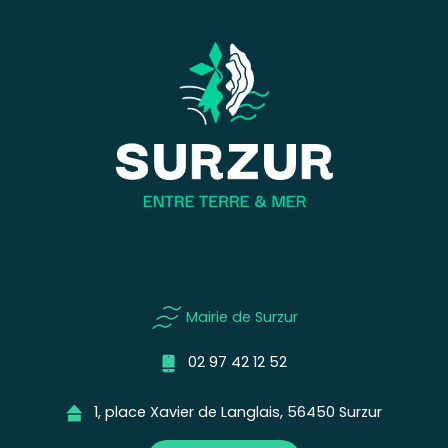
Mairie de Surzur
02 97 42 12 52
1, place Xavier de Langlais, 56450 Surzur