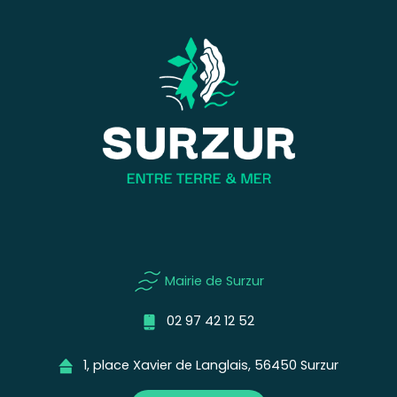
Mairie de Surzur
02 97 42 12 52
1, place Xavier de Langlais, 56450 Surzur